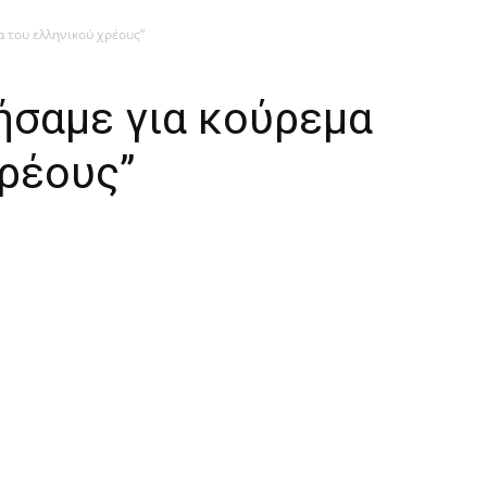
α του ελληνικού χρέους”
λήσαμε για κούρεμα
ρέους”