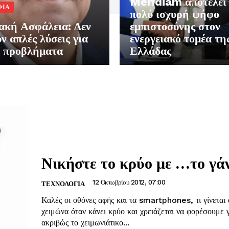
Meridiam αποτελεί 
ΦΙΑ
πολύ ισχυρή ψήφο
ακή Ασφάλεια: Δεν
εμπιστοσύνης στον
ν απλές λύσεις για
ενεργειακό τομέα τη
α προβλήματα
Ελλάδας
Νικήστε το κρύο με …το γάν
12 Οκτωβρίου 2012, 07:00
ΤΕΧΝΟΛΟΓΙΑ
Καλές οι οθόνες αφής και τα smartphones, τι γίνεται
χειμώνα όταν κάνει κρύο και χρειάζεται να φορέσουμε 
ακριβώς το χειμωνιάτικο...