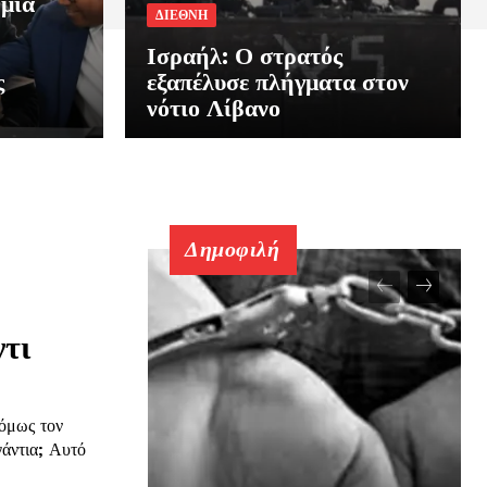
μια
ΔΙΕΘΝΗ
Ισραήλ: Ο στρατός
ς
εξαπέλυσε πλήγματα στον
νότιο Λίβανο
Δημοφιλή
τι
 όμως τον
γάντια; Αυτό