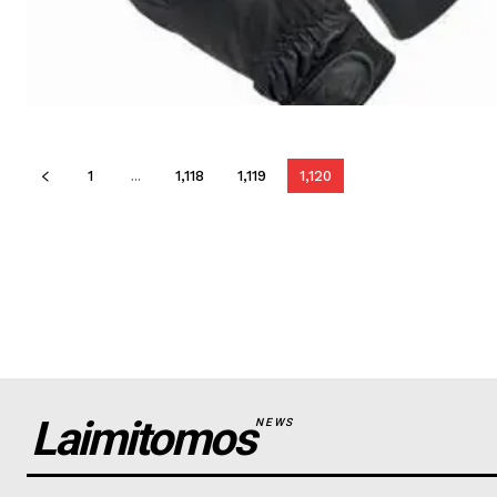
1
...
1,118
1,119
1,120
Laimitomos
NEWS