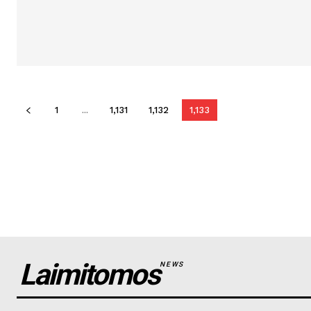
1
...
1,131
1,132
1,133
Laimitomos
NEWS