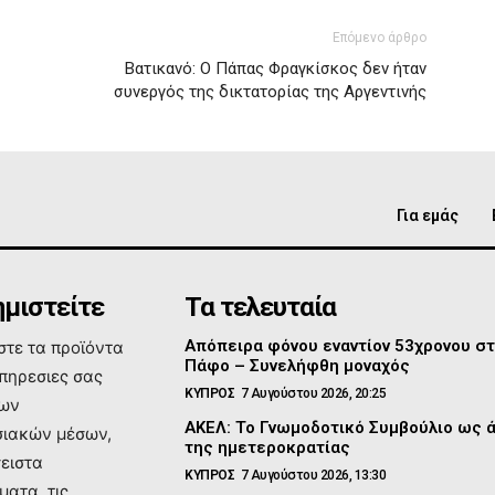
Επόμενο άρθρο
Βατικανό: Ο Πάπας Φραγκίσκος δεν ήταν
συνεργός της δικτατορίας της Αργεντινής
Για εμάς
μιστείτε
Τα τελευταία
Απόπειρα φόνου εναντίον 53χρονου σ
τε τα προϊόντα
Πάφο – Συνελήφθη μοναχός
υπηρεσιες σας
ΚΥΠΡΟΣ
7 Αυγούστου 2026, 20:25
των
ΑΚΕΛ: Το Γνωμοδοτικό Συμβούλιο ως 
ιακών μέσων,
της ημετεροκρατίας
σειστα
ΚΥΠΡΟΣ
7 Αυγούστου 2026, 13:30
ματα, τις