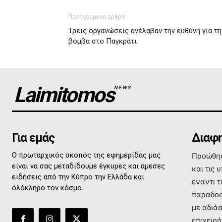
Προηγούμενο άρθρο
Τρεις οργανώσεις ανέλαβαν την ευθύνη για τη
βόμβα στο Παγκράτι
Laimitomos
NEWS
Για εμάς
Διαφη
Ο πρωταρχικός σκοπός της εφημερίδας μας
Προώθησ
είναι να σας μεταδίδουμε έγκυρες και άμεσες
και τις 
ειδήσεις από την Κύπρο την Ελλάδα και
έναντι 
όλόκληρο τον κόσμο.
παραδοσ
με αδιά
επιχειρή