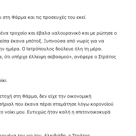
υ στη Φάρμα και τις προσευχές του εκεί
 ένα τροχαίο και έβαλα υαλουρανικό και με ρώτησε ο
 είπα έκανα μπότοξ. Ξυπνούσα από νωρίς για να
ν ημέρα. Ο Ιατρόπουλος δούλευε όλη τη μέρα.
α, ότι υπήρχε έλλειψη σεβασμού», ανέφερε ο Στράτος
ίκι
τοχή στη Φάρμα, δεν είχε την οικονομική
ο σήριαλ που έκανα πέρσι σταμάτησε λόγω κορονοϊού
το νοίκι μου. Ευτυχώς ήταν καλή η σπιτονοικοκυρά
ριμένα τον γιο του, Αλκιβιάδη, ο Στράτος