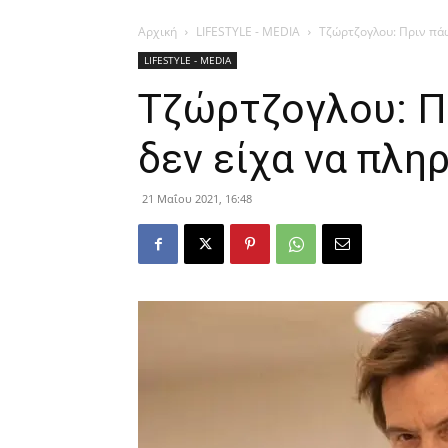
Αρχική
LIFESTYLE - MEDIA
Τζώρτζογλου: Πριν πάω
LIFESTYLE - MEDIA
Τζώρτζογλου: Π
δεν είχα να πλη
21 Μαΐου 2021, 16:48