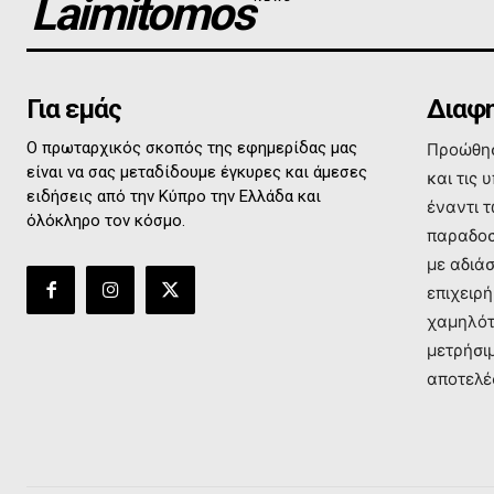
Laimitomos
Για εμάς
Διαφη
Ο πρωταρχικός σκοπός της εφημερίδας μας
Προώθησ
είναι να σας μεταδίδουμε έγκυρες και άμεσες
και τις 
ειδήσεις από την Κύπρο την Ελλάδα και
έναντι 
όλόκληρο τον κόσμο.
παραδοσ
με αδιά
επιχειρή
χαμηλότ
μετρήσι
αποτελέ