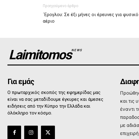
Προηγούμενο άρθρο
´Ερογλου: Σε έξι μήνες οι έρευνες για φυσικό
αέριο
Laimitomos
NEWS
Για εμάς
Διαφη
Ο πρωταρχικός σκοπός της εφημερίδας μας
Προώθησ
είναι να σας μεταδίδουμε έγκυρες και άμεσες
και τις 
ειδήσεις από την Κύπρο την Ελλάδα και
έναντι 
όλόκληρο τον κόσμο.
παραδοσ
με αδιά
επιχειρή