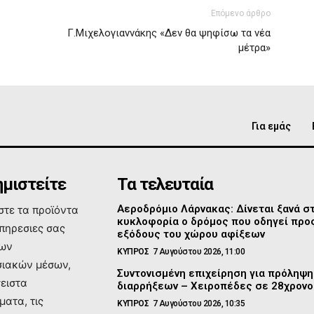
Επόμενο άρθρο
Γ.Μιχελογιαννάκης «Δεν θα ψηφίσω τα νέα
μέτρα»
Για εμάς
μιστείτε
Τα τελευταία
Αεροδρόμιο Λάρνακας: Δίνεται ξανά σ
τε τα προϊόντα
κυκλοφορία ο δρόμος που οδηγεί προς
υπηρεσιες σας
εξόδους του χώρου αφίξεων
των
ΚΥΠΡΟΣ
7 Αυγούστου 2026, 11:00
ιακών μέσων,
Συντονισμένη επιχείρηση για πρόληψη
σειστα
διαρρήξεων – Χειροπέδες σε 28χρονο
ματα, τις
ΚΥΠΡΟΣ
7 Αυγούστου 2026, 10:35