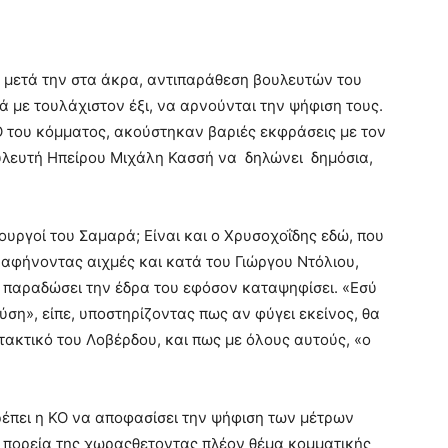
 μετά την στα άκρα, αντιπαράθεση βουλευτών του
 με τουλάχιστον έξι, να αρνούνται την ψήφιση τους.
 του κόμματος, ακούστηκαν βαριές εκφράσεις με τον
υλευτή Ηπείρου Μιχάλη Κασσή να δηλώνει δημόσια,
ουργοί του Σαμαρά; Είναι και ο Χρυσοχοΐδης εδώ, που
ς αφήνοντας αιχμές και κατά του Γιώργου Ντόλιου,
α παραδώσει την έδρα του εφόσον καταψηφίσει. «Εσύ
ύση», είπε, υποστηρίζοντας πως αν φύγει εκείνος, θα
τακτικό του Λοβέρδου, και πως με όλους αυτούς, «ο
ρέπει η ΚΟ να αποφασίσει την ψήφιση των μέτρων
 πορεία της χωραςθετοντας πλέον θέμα κομματικής