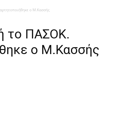
ξαρτητοποιήθηκε ο Μ.Κασσής
ή το ΠΑΣΟΚ.
θηκε ο Μ.Κασσής