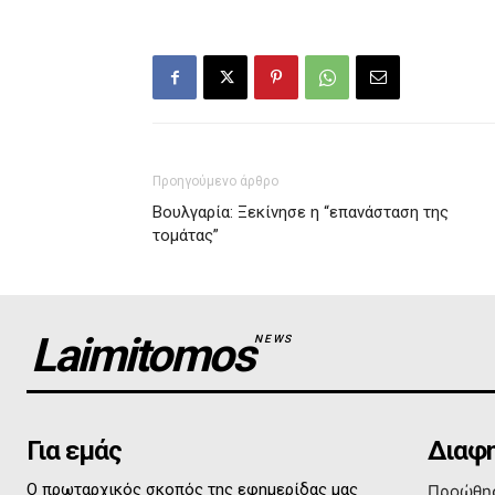
Προηγούμενο άρθρο
Βουλγαρία: Ξεκίνησε η “επανάσταση της
τομάτας”
Laimitomos
NEWS
Για εμάς
Διαφη
Ο πρωταρχικός σκοπός της εφημερίδας μας
Προώθησ