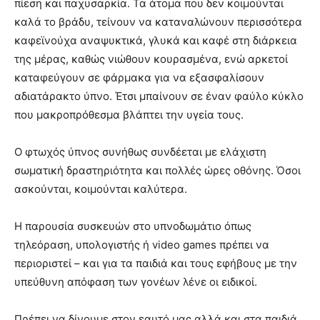
πίεση και παχυσαρκία. Τα άτομα που δεν κοιμούνται
καλά το βράδυ, τείνουν να καταναλώνουν περισσότερα
καφεϊνούχα αναψυκτικά, γλυκά και καφέ στη διάρκεια
της μέρας, καθώς νιώθουν κουρασμένα, ενώ αρκετοί
καταφεύγουν σε φάρμακα για να εξασφαλίσουν
αδιατάρακτο ύπνο. Έτσι μπαίνουν σε έναν φαύλο κύκλο
που μακροπρόθεσμα βλάπτει την υγεία τους.
Ο φτωχός ύπνος συνήθως συνδέεται με ελάχιστη
σωματική δραστηριότητα και πολλές ώρες οθόνης. Όσοι
ασκούνται, κοιμούνται καλύτερα.
Η παρουσία συσκευών στο υπνοδωμάτιο όπως
τηλεόραση, υπολογιστής ή video games πρέπει να
περιοριστεί – και για τα παιδιά και τους εφήβους με την
υπεύθυνη απόφαση των γονέων λένε οι ειδικοί.
Πρέπει να δίνουμε στον εαυτό μας αλλά και στα παιδιά