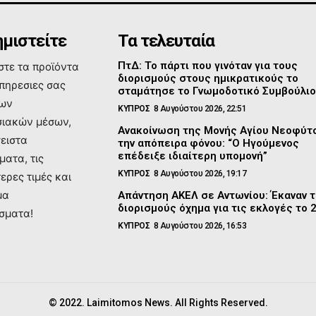
μιστείτε
Τα τελευταία
ΠτΔ: Το πάρτι που γινόταν για τους
τε τα προϊόντα
διορισμούς στους ημικρατικούς το
υπηρεσιες σας
σταμάτησε το Γνωμοδοτικό Συμβούλι
των
ΚΥΠΡΟΣ
8 Αυγούστου 2026, 22:51
ιακών μέσων,
Ανακοίνωση της Μονής Αγίου Νεοφύτο
σειστα
την απόπειρα φόνου: “Ο Ηγούμενος
επέδειξε ιδιαίτερη υπομονή”
ματα, τις
ΚΥΠΡΟΣ
8 Αυγούστου 2026, 19:17
ερες τιμές και
μα
Απάντηση ΑΚΕΛ σε Αντωνίου: Έκαναν 
διορισμούς όχημα για τις εκλογές το 
σματα!
ΚΥΠΡΟΣ
8 Αυγούστου 2026, 16:53
© 2022. Laimitomos News. All Rights Reserved.