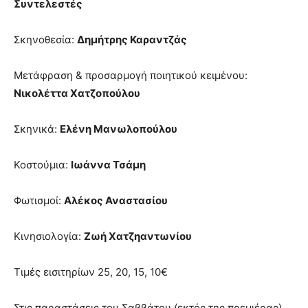
Σ
υντελεστές
Σκηνοθεσία:
Δημήτρης
Καραντζάς
Μετάφραση & προσαρμογή ποιητικού κειμένου:
Νικολέττα
Χατζο
π
ούλου
Σκηνικά:
Ελένη
Μανωλο
π
ούλου
Κοστούμια:
Ιωάννα
Τσάμη
Φωτισμοί:
Αλέκος
Αναστασίου
Κινησιολογία:
Ζωή
Χατζηαντωνίου
Tιμές εισιτηρίων 25, 20, 15, 10€
Στις παραστάσεις του Σαββάτου (εκτός της πρεμιέρας)