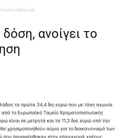
 πουγκί η κυβέρνηση
δόση, ανοίγει το
νηση
άδος τα πρώτα 34,4 δις ευρώ που με τόση αγωνία
α από το Ευρωπαϊκό Ταμείο Χρηματοπιστωτικής
υρώ είναι σε μετρητά και τα 11,3 δισ. ευρώ υπό την
α χρησιμοποιηθούν αύριο για το διακανονισμό των
υρώ που προσφέρθηκαν στην επαναγορά χρέους.