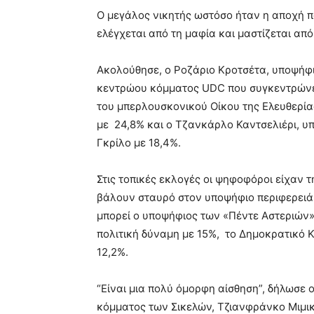
Ο μεγάλος νικητής ωστόσο ήταν η αποχή π
ελέγχεται από τη μαφία και μαστίζεται από
Ακολούθησε, ο Ροζάριο Κροτσέτα, υποψήφ
κεντρώου κόμματος UDC που συγκεντρώνει
του μπερλουσκονικού Οίκου της Ελευθερία
με 24,8% και ο Τζανκάρλο Καντσελιέρι, υ
Γκρίλο με 18,4%.
Στις τοπικές εκλογές οι ψηφοφόροι είχαν 
βάλουν σταυρό στον υποψήφιο περιφερειάρ
μπορεί ο υποψήφιος των «Πέντε Αστεριών» 
πολιτική δύναμη με 15%, το Δημοκρατικό Κ
12,2%.
“Είναι μια πολύ όμορφη αίσθηση”, δήλωσε 
κόμματος των Σικελών, Τζιανφράνκο Μιμικέ