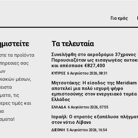
Για εμάς
μιστείτε
Τα τελευταία
Συνελήφθη στο αεροδρόμιο 37χρονος
τε τα προϊόντα
Παρουσιαζόταν ως εισαγωγέας αυτοκ
υπηρεσιες σας
και απέσπασε €827,400
των
ΚΥΠΡΟΣ
6 Αυγούστου 2026, 08:31
ιακών μέσων,
Μητσοτάκης: Η είσοδος της Meridiam
σειστα
αποτελεί μια πολύ ισχυρή ψήφο
εμπιστοσύνης στον ενεργειακό τομέα
ματα, τις
Ελλάδας
ερες τιμές και
ΕΛΛΑΔΑ
6 Αυγούστου 2026, 07:55
μα
Ισραήλ: Ο στρατός εξαπέλυσε πλήγμα
σματα!
στον νότιο Λίβανο
ΔΙΕΘΝΗ
5 Αυγούστου 2026, 16:54