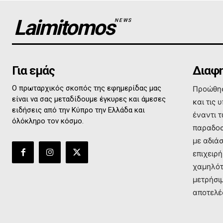
Laimitomos
NEWS
Για εμάς
Διαφη
Ο πρωταρχικός σκοπός της εφημερίδας μας
Προώθησ
είναι να σας μεταδίδουμε έγκυρες και άμεσες
και τις 
ειδήσεις από την Κύπρο την Ελλάδα και
έναντι 
όλόκληρο τον κόσμο.
παραδοσ
με αδιά
επιχειρή
χαμηλότ
μετρήσι
αποτελέ