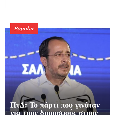
Popular
ΠτΔ: Το πάρτι που γινόταν
για τους διορισμούς στους