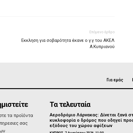
Επόμενο άρθρο
Εκκληση για σοβαρότητα έκανε ο γ.γ του ΑΚΕΛ
Α.Κυπριανού
Για εμάς
μιστείτε
Τα τελευταία
Αεροδρόμιο Λάρνακας: Δίνεται ξανά σ
τε τα προϊόντα
κυκλοφορία ο δρόμος που οδηγεί προς
υπηρεσιες σας
εξόδους του χώρου αφίξεων
των