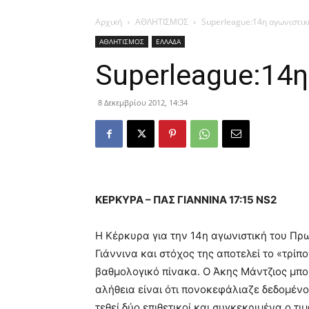
Αρχική
ΑΘΛΗΤΙΣΜΟΣ
Superleague:14η αγωνιστικ
ΑΘΛΗΤΙΣΜΟΣ
ΕΛΛΑΔΑ
Superleague:14η
8 Δεκεμβρίου 2012, 14:34
ΚΕΡΚΥΡΑ – ΠΑΣ ΓΙΑΝΝΙΝΑ 17:15 NS2
Η Κέρκυρα για την 14η αγωνιστική του Πρ
Γιάννινα και στόχος της αποτελεί το «τρί
βαθμολογικό πίνακα. Ο Άκης Μάντζιος μπορ
αλήθεια είναι ότι πονοκεφάλιαζε δεδομένο
τεθεί δύο επιθετικοί και συγκεκριμένα ο τ