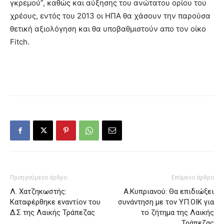
γκρεμού”, καθώς και αύξησης του ανώτατου ορίου του
χρέους, εντός του 2013 οι ΗΠΑ θα χάσουν την παρούσα
θετική αξιολόγηση και θα υποβαθμιστούν απο τον οίκο
Fitch.
Προηγούμενο άρθρο
Επόμενο άρθρο
Λ. Χατζηκωστής:
Α.Κυπριανού: Θα επιδιώξει
Καταφέρθηκε εναντίον του
συνάντηση με τον ΥΠ.ΟΙΚ για
Δ.Σ της Λαικής Τράπεζας
το ζήτημα της Λαικής
Τράπεζας