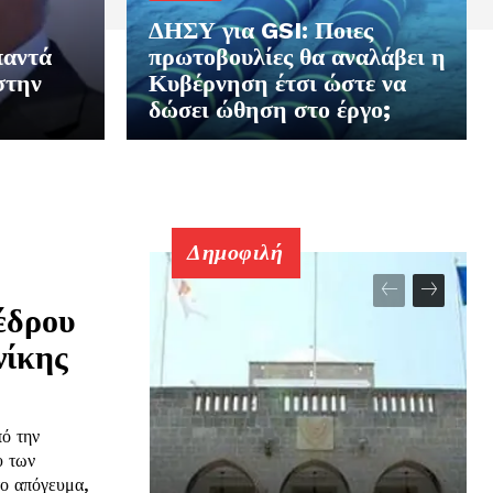
ΔΗΣΥ για GSI: Ποιες
παντά
πρωτοβουλίες θα αναλάβει η
στην
Κυβέρνηση έτσι ώστε να
δώσει ώθηση στο έργο;
Δημοφιλή
έδρου
νίκης
ό την
υ των