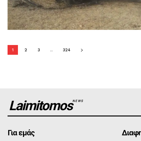
1
2
3
...
324
Laimitomos
NEWS
Για εμάς
Διαφη