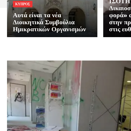
ΙΣΟΤΗΤ
ΚΥΠΡΟΣ
Δικαιοσ
Αυτά είναι τα νέα
φορά» α
Διοικητικά Συμβούλια
στην πρ
Ημικρατικών Οργανισμών
στις ευ