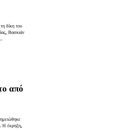
τη δίκη του
ίας, Βασκιάν
..
το από
σημειώθηκε
η,