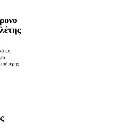
ρονο
ελέτης
κά με
,το
κταήμερης
ς