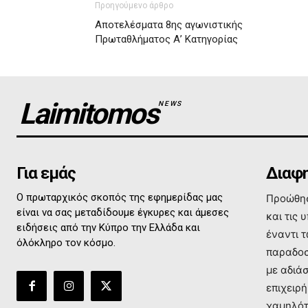
Προηγούμενο άρθρο
Αποτελέσματα 8ης αγωνιστικής
Πρωταθλήματος Α’ Κατηγορίας
Laimitomos
NEWS
Για εμάς
Διαφη
Ο πρωταρχικός σκοπός της εφημερίδας μας
Προώθησ
είναι να σας μεταδίδουμε έγκυρες και άμεσες
και τις 
ειδήσεις από την Κύπρο την Ελλάδα και
έναντι 
όλόκληρο τον κόσμο.
παραδοσ
με αδιά
επιχειρή
χαμηλότ