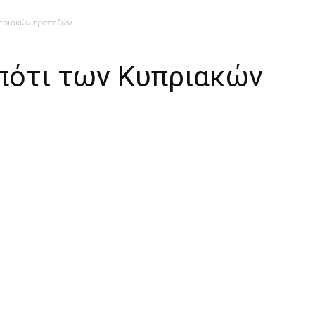
υπριακών τραπεζών
πότι των Κυπριακών