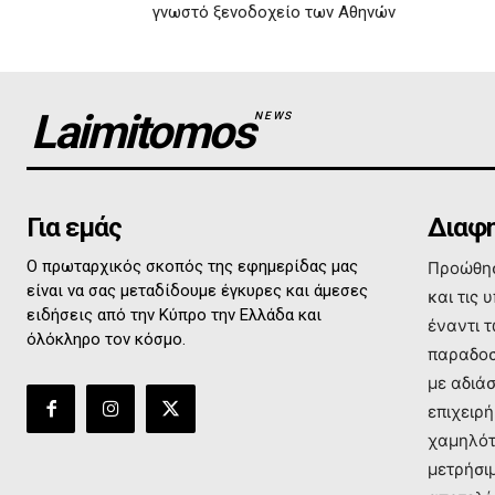
γνωστό ξενοδοχείο των Αθηνών
Laimitomos
NEWS
Για εμάς
Διαφη
Ο πρωταρχικός σκοπός της εφημερίδας μας
Προώθησ
είναι να σας μεταδίδουμε έγκυρες και άμεσες
και τις 
ειδήσεις από την Κύπρο την Ελλάδα και
έναντι 
όλόκληρο τον κόσμο.
παραδοσ
με αδιά
επιχειρή
χαμηλότ
μετρήσι