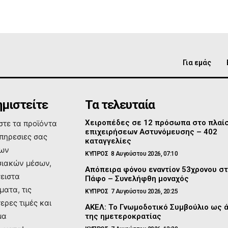
Για εμάς
μιστείτε
Τα τελευταία
Χειροπέδες σε 12 πρόσωπα στο πλαί
τε τα προϊόντα
επιχειρήσεων Αστυνόμευσης – 402
υπηρεσιες σας
καταγγελίες
των
ΚΥΠΡΟΣ
8 Αυγούστου 2026, 07:10
ιακών μέσων,
Απόπειρα φόνου εναντίον 53χρονου σ
σειστα
Πάφο – Συνελήφθη μοναχός
ματα, τις
ΚΥΠΡΟΣ
7 Αυγούστου 2026, 20:25
ερες τιμές και
ΑΚΕΛ: Το Γνωμοδοτικό Συμβούλιο ως 
μα
της ημετεροκρατίας