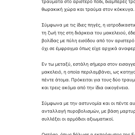
τραύματα στο αριστερό πόδι, διαμπερές τ
θωρακική χώρα και τραύμα στον κόκκυγα.
Σύμφωνα με τις ίδιες πηγές, η ιατροδικασ
τη ζωή της στη διάρκεια του μακελειού, έδ
βολίδας με πύλη εισόδου από τον αριστερό
όχι σε έμφραγμα όπως είχε αρχικά αναφερ
Εν τω μεταξύ, εστάλη σήμερα στον εισαγγε
μακελειό, η οποία περιλαμβάνει, ως κατη
πέντε άτομα. Πρόκειται για τους δύο τρα
και τρεις ακόμα από την ίδια οικογένεια.
Σύμφωνα με την αστυνομία και οι πέντε α
ανταλλαγή πυροβολισμών, με βάση μαρτυρί
συλλέξει οι αρμόδιοι αξιωματικοί.
Ωστόσο, όπως δήλωσε η εκπρόσωπος της ΕΛ