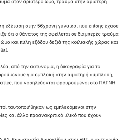
ραύμα στον αριστερό ώμο, τραύμα στην αριστερή
τική εξέταση στην 56χρονη γυναίκα, που επίσης έχασε
ειξε ότι ο θάνατος της οφείλεται σε διαμπερές τραύμα
 ώμο και πύλη εξόδου δεξιά της κοιλιακής χώρας και
θεί.
λέα, από την αστυνομία, η δικογραφία για το
γορούμενους για εμπλοκή στην αιματηρή συμπλοκή,
υματίες, που νοσηλεύονται φρουρούμενοι στο ΠΑΓΝΗ
υτοί ταυτοποιήθηκαν ως εμπλεκόμενοι στην
ες και άλλο προανακριτικό υλικό που έχουν
.ΑΣ. Κωνσταντία Δημογλίδου στην ΕΡΤ, η αστυνομία