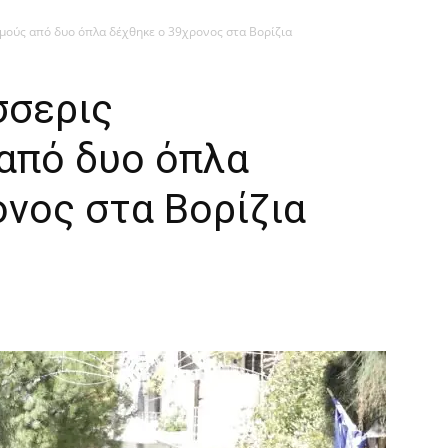
μούς από δυο όπλα δέχθηκε ο 39χρονος στα Βορίζια
σσερις
από δυο όπλα
νος στα Βορίζια