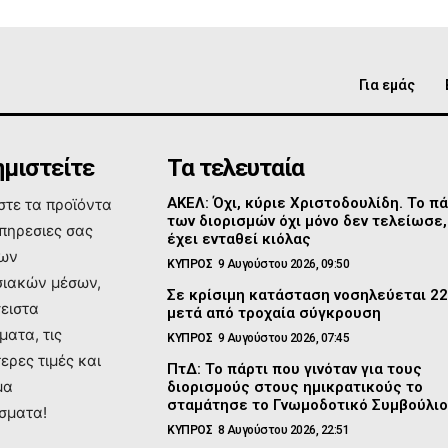
Για εμάς
μιστείτε
Τα τελευταία
ΑΚΕΛ: Όχι, κύριε Χριστοδουλίδη. Το πά
τε τα προϊόντα
των διορισμών όχι μόνο δεν τελείωσε,
υπηρεσιες σας
έχει ενταθεί κιόλας
των
ΚΥΠΡΟΣ
9 Αυγούστου 2026, 09:50
ιακών μέσων,
Σε κρίσιμη κατάσταση νοσηλεύεται 2
σειστα
μετά από τροχαία σύγκρουση
ματα, τις
ΚΥΠΡΟΣ
9 Αυγούστου 2026, 07:45
ερες τιμές και
ΠτΔ: Το πάρτι που γινόταν για τους
μα
διορισμούς στους ημικρατικούς το
σταμάτησε το Γνωμοδοτικό Συμβούλι
σματα!
ΚΥΠΡΟΣ
8 Αυγούστου 2026, 22:51