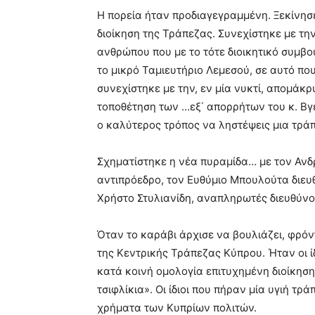
Η πορεία ήταν προδιαγεγραμμένη. Ξεκίνησε
διοίκηση της Τράπεζας. Συνεχίστηκε με την
ανθρώπου που με το τότε διοικητικό συμβ
το μικρό Ταμιευτήριο Λεμεσού, σε αυτό π
συνεχίστηκε με την, εν μία νυκτί, απομάκρ
τοποθέτηση των …εξ΄ απορρήτων του κ. Βγε
ο καλύτερος τρόπος να ληστέψεις μια τρά
Σχηματίστηκε η νέα πυραμίδα… με τον Αν
αντιπρόεδρο, τον Ευθύμιο Μπουλούτα διευ
Χρήστο Στυλιανίδη, αναπληρωτές διευθύν
Όταν το καράβι άρχισε να βουλιάζει, φρόν
της Κεντρικής Τράπεζας Κύπρου. Ήταν οι ί
κατά κοινή ομολογία επιτυχημένη διοίκηση
τσιφλίκια». Οι ίδιοι που πήραν μία υγιή τρ
χρήματα των Κυπρίων πολιτών.