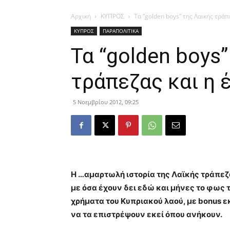
Αρχική
ΚΥΠΡΟΣ
Τα “golden boys” της Λαικής τράπ
ΚΥΠΡΟΣ
ΠΑΡΑΠΟΛΙΤΙΚΑ
Τα “golden boys
τράπεζας και η 
5 Νοεμβρίου 2012, 09:25
Η …αμαρτωλή ιστορία της Λαϊκής τράπε
με όσα έχουν δει εδώ και μήνες το φως τ
χρήματα του Κυπριακού λαού, με bonus 
να τα επιστρέψουν εκεί όπου ανήκουν.