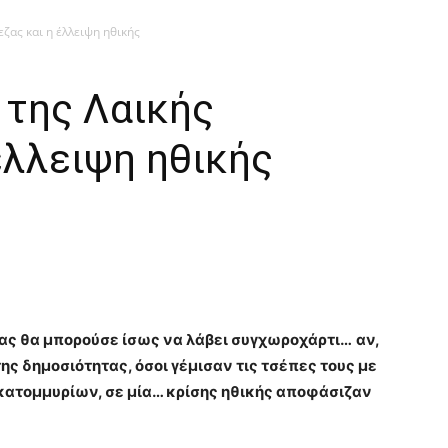
εζας και η έλλειψη ηθικής
” της Λαικής
έλλειψη ηθικής
ζας θα μπορούσε ίσως να λάβει συγχωροχάρτι…
αν,
ης δημοσιότητας, όσοι γέμισαν τις τσέπες τους με
εκατομμυρίων, σε μία… κρίσης ηθικής αποφάσιζαν