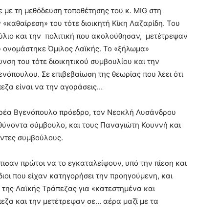
 με τη μεθόδευση τοποθέτησης του κ. MIG στη
 «καθαίρεση» του τότε διοικητή Κίκη Λαζαρίδη. Του
ούλιο και την πολιτική που ακολούθησαν, μετέτρεψαν
ου ονομάστηκε Όμιλος Λαϊκής. Το «ξήλωμα»
υνση του τότε διοικητικού συμβουλίου και την
νόπουλου. Σε επιβεβαίωση της θεωρίας που λέει ότι
πεζα είναι να την αγοράσεις…
δρέα Βγενόπουλο πρόεδρο, τον Νεοκλή Λυσάνδρου
θύνοντα σύμβουλο, και τους Παναγιώτη Κουννή και
οντες συμβούλους.
τισαν πρώτοι να το εγκαταλείψουν, υπό την πίεση και
διοι που είχαν κατηγορήσει την προηγούμενη, και
 της Λαϊκής Τράπεζας για «κατεστημένα και
άπεζα και την μετέτρεψαν σε… αέρα μαζί με τα