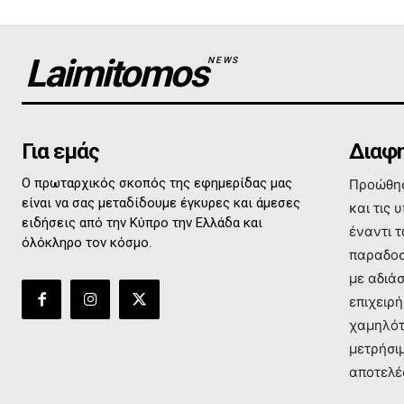
Laimitomos
NEWS
Για εμάς
Διαφη
Ο πρωταρχικός σκοπός της εφημερίδας μας
Προώθησ
είναι να σας μεταδίδουμε έγκυρες και άμεσες
και τις 
ειδήσεις από την Κύπρο την Ελλάδα και
έναντι 
όλόκληρο τον κόσμο.
παραδοσ
με αδιά
επιχειρή
χαμηλότ
μετρήσι
αποτελέ