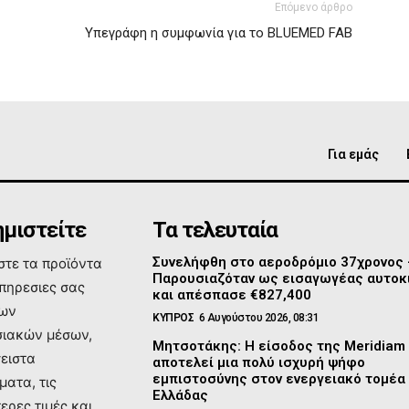
Επόμενο άρθρο
Υπεγράφη η συμφωνία για το BLUEMED FAB
Για εμάς
μιστείτε
Τα τελευταία
Συνελήφθη στο αεροδρόμιο 37χρονος
τε τα προϊόντα
Παρουσιαζόταν ως εισαγωγέας αυτοκ
υπηρεσιες σας
και απέσπασε €827,400
των
ΚΥΠΡΟΣ
6 Αυγούστου 2026, 08:31
ιακών μέσων,
Μητσοτάκης: Η είσοδος της Meridiam
σειστα
αποτελεί μια πολύ ισχυρή ψήφο
εμπιστοσύνης στον ενεργειακό τομέα
ματα, τις
Ελλάδας
ερες τιμές και