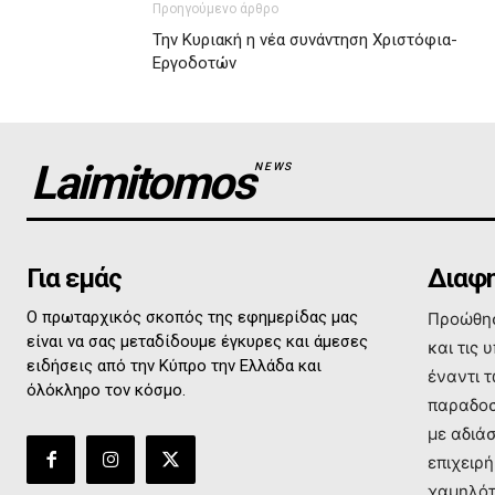
Προηγούμενο άρθρο
Την Κυριακή η νέα συνάντηση Χριστόφια-
Εργοδοτών
Laimitomos
NEWS
Για εμάς
Διαφη
Ο πρωταρχικός σκοπός της εφημερίδας μας
Προώθησ
είναι να σας μεταδίδουμε έγκυρες και άμεσες
και τις 
ειδήσεις από την Κύπρο την Ελλάδα και
έναντι 
όλόκληρο τον κόσμο.
παραδοσ
με αδιά
επιχειρή
χαμηλότ