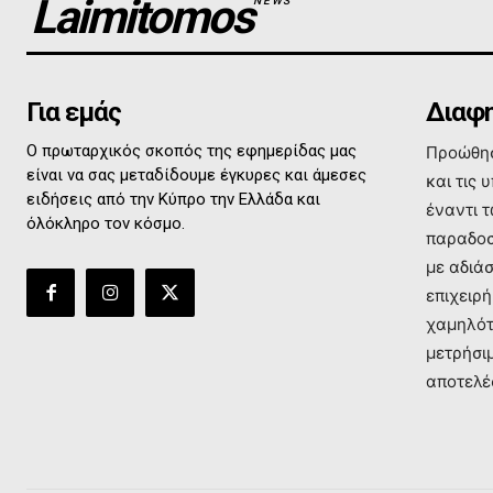
Laimitomos
NEWS
Για εμάς
Διαφη
Ο πρωταρχικός σκοπός της εφημερίδας μας
Προώθησ
είναι να σας μεταδίδουμε έγκυρες και άμεσες
και τις 
ειδήσεις από την Κύπρο την Ελλάδα και
έναντι 
όλόκληρο τον κόσμο.
παραδοσ
με αδιά
επιχειρή
χαμηλότ
μετρήσι
αποτελέ