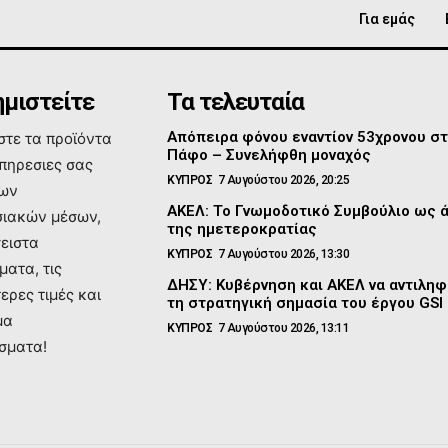
Για εμάς
μιστείτε
Τα τελευταία
Απόπειρα φόνου εναντίον 53χρονου σ
τε τα προϊόντα
Πάφο – Συνελήφθη μοναχός
υπηρεσιες σας
ΚΥΠΡΟΣ
7 Αυγούστου 2026, 20:25
των
ΑΚΕΛ: Το Γνωμοδοτικό Συμβούλιο ως 
ιακών μέσων,
της ημετεροκρατίας
σειστα
ΚΥΠΡΟΣ
7 Αυγούστου 2026, 13:30
ματα, τις
ΔΗΣΥ: Κυβέρνηση και ΑΚΕΛ να αντιλη
ερες τιμές και
τη στρατηγική σημασία του έργου GSI
μα
ΚΥΠΡΟΣ
7 Αυγούστου 2026, 13:11
σματα!