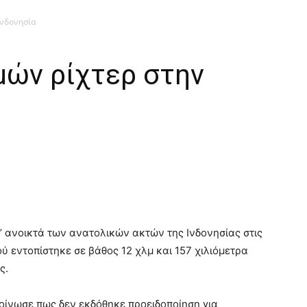
Ινδονησία
μών ρίχτερ στην
’ ανοικτά των ανατολικών ακτών της Ινδονησίας στις
ύ εντοπίστηκε σε βάθος 12 χλμ και 157 χιλιόμετρα
ς.
οίνωσε πως δεν εκδόθηκε προειδοποίηση για