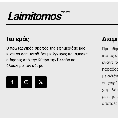
Laimitomos
NEWS
Για εμάς
Διαφη
Ο πρωταρχικός σκοπός της εφημερίδας μας
Προώθησ
είναι να σας μεταδίδουμε έγκυρες και άμεσες
και τις 
ειδήσεις από την Κύπρο την Ελλάδα και
έναντι 
όλόκληρο τον κόσμο.
παραδοσ
με αδιά
επιχειρή
χαμηλότ
μετρήσι
αποτελέ