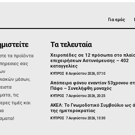
Για εμάς
μιστείτε
Τα τελευταία
Χειροπέδες σε 12 πρόσωπα στο πλαί
τε τα προϊόντα
επιχειρήσεων Αστυνόμευσης – 402
υπηρεσιες σας
καταγγελίες
των
ΚΥΠΡΟΣ
8 Αυγούστου 2026, 07:10
ιακών μέσων,
Απόπειρα φόνου εναντίον 53χρονου σ
σειστα
Πάφο – Συνελήφθη μοναχός
ματα, τις
ΚΥΠΡΟΣ
7 Αυγούστου 2026, 20:25
ερες τιμές και
ΑΚΕΛ: Το Γνωμοδοτικό Συμβούλιο ως 
μα
της ημετεροκρατίας
σματα!
ΚΥΠΡΟΣ
7 Αυγούστου 2026, 13:30