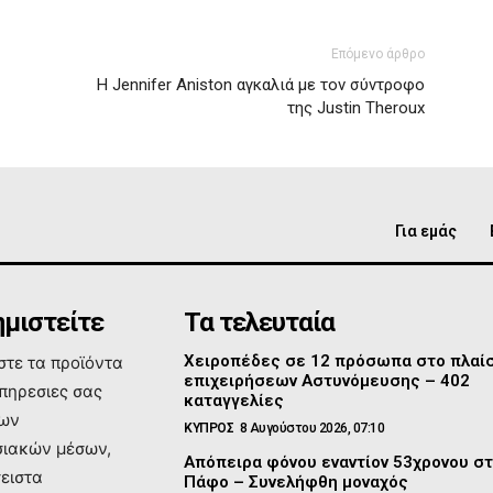
Επόμενο άρθρο
H Jennifer Aniston αγκαλιά με τον σύντροφο
της Justin Theroux
Για εμάς
μιστείτε
Τα τελευταία
Χειροπέδες σε 12 πρόσωπα στο πλαί
τε τα προϊόντα
επιχειρήσεων Αστυνόμευσης – 402
υπηρεσιες σας
καταγγελίες
των
ΚΥΠΡΟΣ
8 Αυγούστου 2026, 07:10
ιακών μέσων,
Απόπειρα φόνου εναντίον 53χρονου σ
σειστα
Πάφο – Συνελήφθη μοναχός