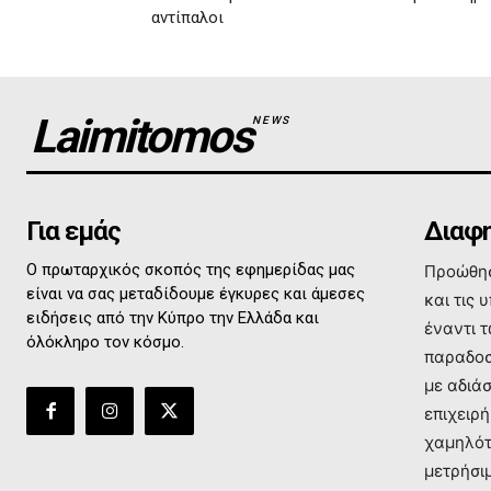
αντίπαλοι
Laimitomos
NEWS
Για εμάς
Διαφη
Ο πρωταρχικός σκοπός της εφημερίδας μας
Προώθησ
είναι να σας μεταδίδουμε έγκυρες και άμεσες
και τις 
ειδήσεις από την Κύπρο την Ελλάδα και
έναντι 
όλόκληρο τον κόσμο.
παραδοσ
με αδιά
επιχειρή
χαμηλότ
μετρήσι