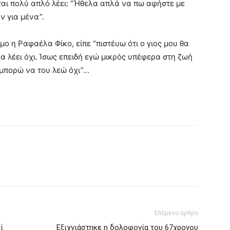
ίναι πολύ απλό λέει: “Ήθελα απλά να πω αφήστε με
ν για μένα”.
σμο η Ραφαέλα Φίκο, είπε “πιστέυω ότι ο γιος μου θα
α λέει όχι. Ίσως επειδή εγώ μικρός υπέφερα στη ζωή
 μπορώ να του λεώ όχι”…
Επόμενο άρθρο
ί
Εξιχνιάστηκε η δολοφονία του 67χρονου