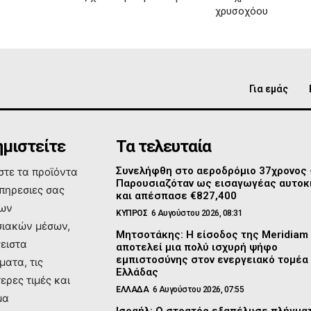
χρυσοχόου
Για εμάς
μιστείτε
Τα τελευταία
Συνελήφθη στο αεροδρόμιο 37χρονος
τε τα προϊόντα
Παρουσιαζόταν ως εισαγωγέας αυτοκ
υπηρεσιες σας
και απέσπασε €827,400
των
ΚΥΠΡΟΣ
6 Αυγούστου 2026, 08:31
ιακών μέσων,
Μητσοτάκης: Η είσοδος της Meridiam
σειστα
αποτελεί μια πολύ ισχυρή ψήφο
εμπιστοσύνης στον ενεργειακό τομέα
ματα, τις
Ελλάδας
ερες τιμές και
ΕΛΛΑΔΑ
6 Αυγούστου 2026, 07:55
μα