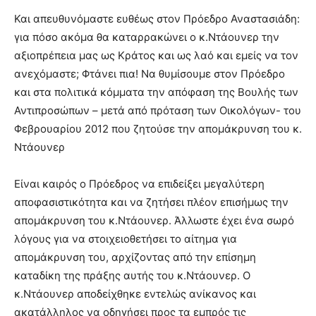
Και απευθυνόμαστε ευθέως στον Πρόεδρο Αναστασιάδη:
για πόσο ακόμα θα καταρρακώνει ο κ.Ντάουνερ την
αξιοπρέπεια μας ως Κράτος και ως λαό και εμείς να τον
ανεχόμαστε; Φτάνει πια! Να θυμίσουμε στον Πρόεδρο
και στα πολιτικά κόμματα την απόφαση της Βουλής των
Αντιπροσώπων – μετά από πρόταση των Οικολόγων- του
Φεβρουαρίου 2012 που ζητούσε την απομάκρυνση του κ.
Ντάουνερ
Είναι καιρός ο Πρόεδρος να επιδείξει μεγαλύτερη
αποφασιστικότητα και να ζητήσει πλέον επισήμως την
απομάκρυνση του κ.Ντάουνερ. Άλλωστε έχει ένα σωρό
λόγους για να στοιχειοθετήσει το αίτημα για
απομάκρυνση του, αρχίζοντας από την επίσημη
καταδίκη της πράξης αυτής του κ.Ντάουνερ. Ο
κ.Ντάουνερ αποδείχθηκε εντελώς ανίκανος και
ακατάλληλος να οδηγήσει προς τα εμπρός τις