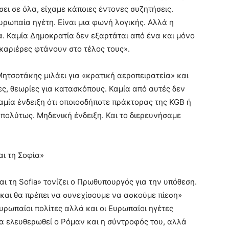
ι σε όλα, είχαμε κάποιες έντονες συζητήσεις.
ρωπαία ηγέτη. Είναι μια φωνή λογικής. Αλλά η
α. Καμία Δημοκρατία δεν εξαρτάται από ένα και μόνο
 καριέρες φτάνουν στο τέλος τους».
ητσοτάκης μιλάει για «κρατική αεροπειρατεία» και
ς, θεωρίες για κατασκόπους. Καμία από αυτές δεν
αμία ένδειξη ότι οποιοσδήποτε πράκτορας της KGB ή
πολύτως. Μηδενική ένδειξη. Και το διερευνήσαμε
αι τη Σοφία»
ι τη Sofia» τονίζει ο Πρωθυπουργός για την υπόθεση.
και θα πρέπει να συνεχίσουμε να ασκούμε πίεση»
ρωπαίοι πολίτες αλλά και οι Ευρωπαίοι ηγέτες
 ελευθερωθεί ο Ρόμαν και η σύντροφός του, αλλά