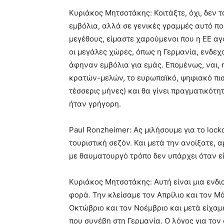
Κυριάκος Μητσοτάκης: Κοιτάξτε, όχι, δεν 
εμβόλια, αλλά σε γενικές γραμμές αυτό πο
μεγέθους, είμαστε χαρούμενοι που η ΕΕ αγ
οι μεγάλες χώρες, όπως η Γερμανία, ενδε
άφηναν εμβόλια για εμάς. Επομένως, ναι, η
κρατών-μελών, το ευρωπαϊκό, ψηφιακό πιστ
τέσσερις μήνες) και θα γίνει πραγματικότη
ήταν γρήγορη.
Paul Ronzheimer: Ας μιλήσουμε για το loc
τουριστική σεζόν. Και μετά την ανοίξατε, 
με θαυματουργό τρόπο δεν υπάρχει όταν είν
Κυριάκος Μητσοτάκης: Αυτή είναι μια ενδ
φορά. Την κλείσαμε τον Απρίλιο και τον Μά
Οκτώβριο και τον Νοέμβριο και μετά είχαμ
που συνέβη στη Γερμανία. Ο λόγος για το