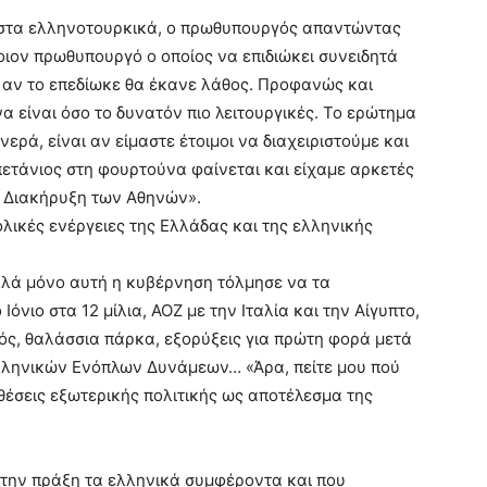
ά στα ελληνοτουρκικά, ο πρωθυπουργός απαντώντας
οιον πρωθυπουργό ο οποίος να επιδιώκει συνειδητά
 αν το επεδίωκε θα έκανε λάθος. Προφανώς και
να είναι όσο το δυνατόν πιο λειτουργικές. Το ερώτημα
ερά, είναι αν είμαστε έτοιμοι να διαχειριστούμε και
πετάνιος στη φουρτούνα φαίνεται και είχαμε αρκετές
η Διακήρυξη των Αθηνών».
ολικές ενέργειες της Ελλάδας και της ελληνικής
λλά μόνο αυτή η κυβέρνηση τόλμησε να τα
όνιο στα 12 μίλια, ΑΟΖ με την Ιταλία και την Αίγυπτο,
ς, θαλάσσια πάρκα, εξορύξεις για πρώτη φορά μετά
ελληνικών Ενόπλων Δυνάμεων… «Άρα, πείτε μου πού
έσεις εξωτερικής πολιτικής ως αποτέλεσμα της
στην πράξη τα ελληνικά συμφέροντα και που