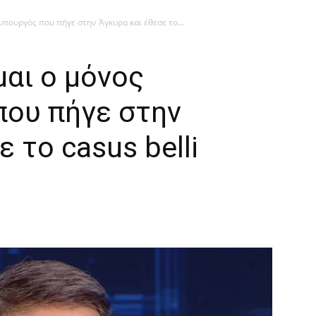
πουργός που πήγε στην Άγκυρα και έθεσε το...
αι ο μόνος
ου πήγε στην
 το casus belli