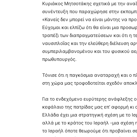
Κυριάκος Μητσοτάκης σχετικά με την ανα
συνέντευξη που παραχώρησε στην εκπομπή
«Κανείς δεν μπορεί να είναι μάντης να προ
Εύχομαι και ελπίζω ότι θα είναι μια προσω
τραπέζι των διαπραγματεύσεων και ότι η τ
ναυσιπλοΐας και την ελεύθερη διέλευση α
συμπεριλαμβανομένου και του φυσικού αερ
πρωθυπουργός.
Τόνισε ότι η παγκόσμια αναταραχή και ο
στη χώρα μας τροφοδοτείται σχεδόν αποκλε
Για το ενδεχόμενο ευρύτερης ανάφλεξης ο
κεφάλαιο της πατρίδας μας επ’ αφορμή κι
Ελλάδα έχει μια στρατηγική σχέση με το Ι
αλλά με το κράτος του Ισραήλ -μια σχέση η
το Ισραήλ όποτε θεωρούμε ότι προβαίνει σ