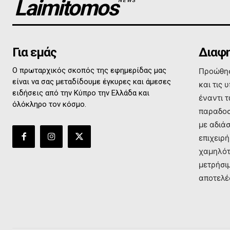
Laimitomos
NEWS
Για εμάς
Διαφη
Ο πρωταρχικός σκοπός της εφημερίδας μας
Προώθησ
είναι να σας μεταδίδουμε έγκυρες και άμεσες
και τις 
ειδήσεις από την Κύπρο την Ελλάδα και
έναντι 
όλόκληρο τον κόσμο.
παραδοσ
με αδιά
επιχειρή
χαμηλότ
μετρήσι
αποτελέ