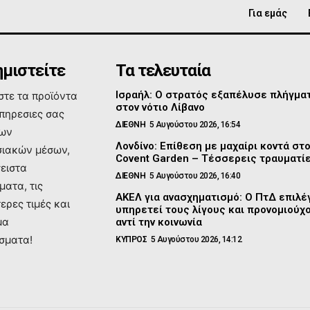
Για εμάς
μιστείτε
Τα τελευταία
Ισραήλ: Ο στρατός εξαπέλυσε πλήγμα
τε τα προϊόντα
στον νότιο Λίβανο
υπηρεσιες σας
ΔΙΕΘΝΗ
5 Αυγούστου 2026, 16:54
των
Λονδίνο: Επίθεση με μαχαίρι κοντά στ
ιακών μέσων,
Covent Garden – Τέσσερεις τραυματί
σειστα
ΔΙΕΘΝΗ
5 Αυγούστου 2026, 16:40
ματα, τις
ΑΚΕΛ για ανασχηματισμό: Ο ΠτΔ επιλέγ
ερες τιμές και
υπηρετεί τους λίγους και προνομιούχ
μα
αντί την κοινωνία
σματα!
ΚΥΠΡΟΣ
5 Αυγούστου 2026, 14:12