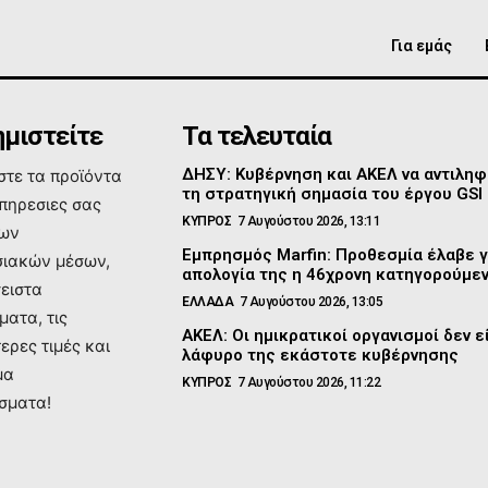
Για εμάς
μιστείτε
Τα τελευταία
ΔΗΣΥ: Κυβέρνηση και ΑΚΕΛ να αντιλη
τε τα προϊόντα
τη στρατηγική σημασία του έργου GSI
υπηρεσιες σας
ΚΥΠΡΟΣ
7 Αυγούστου 2026, 13:11
των
Εμπρησμός Marfin: Προθεσμία έλαβε γ
ιακών μέσων,
απολογία της η 46χρονη κατηγορούμε
σειστα
ΕΛΛΑΔΑ
7 Αυγούστου 2026, 13:05
ματα, τις
ΑΚΕΛ: Οι ημικρατικοί οργανισμοί δεν ε
ερες τιμές και
λάφυρο της εκάστοτε κυβέρνησης
μα
ΚΥΠΡΟΣ
7 Αυγούστου 2026, 11:22
σματα!