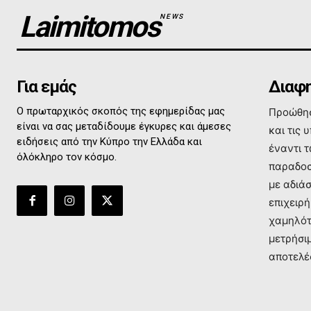
Laimitomos
NEWS
Για εμάς
Διαφη
Ο πρωταρχικός σκοπός της εφημερίδας μας
Προώθησ
είναι να σας μεταδίδουμε έγκυρες και άμεσες
και τις 
ειδήσεις από την Κύπρο την Ελλάδα και
έναντι 
όλόκληρο τον κόσμο.
παραδοσ
με αδιά
επιχειρή
χαμηλότ
μετρήσι
αποτελέ