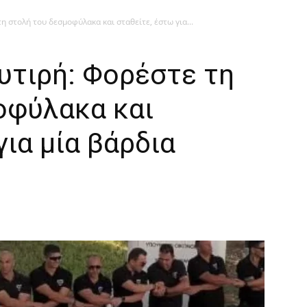
 στολή του δεσμοφύλακα και σταθείτε, έστω για...
υτιρή: Φορέστε τη
οφύλακα και
για μία βάρδια