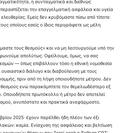
ραγματικότητα, η συνταγματικά και διεθνώς
ερασπίζεται την επαγγελματική ασφάλεια και υγεία
ελευθερίας. Εμείς δεν κρυβόμαστε πίσω από τίποτε·
ους οποίους εσείς ο ίδιος περιγράφετε ως μέλη
μαστε τους θεσμούς» και να μη λειτουργούμε υπό την
μφωνούμε απολύτως. Οφείλουμε, όμως, να σας
 θεσμών — όπως επιβάλλουν τόσο η εθνική νομοθεσία
 ουσιαστικό διάλογο και διαβούλευση με τους
μμής, πριν από τη λήψη οποιουδήποτε μέτρου. Δεν
υς θεσμούς ενώ παρακάμπτετε τον θεμελιωδέστερο εξ
υ. Οποιοδήποτε πρωτόκολλο ή μέτρο δεν αποτελεί
ρισμού, ανυπόστατο και πρακτικά ανεφάρμοστο.
βρίου 2025· έχουν παρέλθει ήδη πλέον των έξι
ακών: καμία. Ενίσχυση της ασφάλειας και βελτίωση
 οργανικών θέσεων που ζητεί ρητά η Έκθεση CPT: