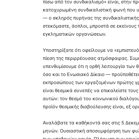
πίσω από τον συνδικαλισμό» είναι, στην π
κατοχυρωμένη συνδικαλιστική φωνή που υπ
— ο σκληρός πυρήνας της συνδικαλιστικής 
στεκόμαστε, άοπλοι, μπροστά σε εκείνους τ
εγκληματικών οργανώσεων.
Υποστηρίξατε ότι οφείλουμε να «εμπιστευό
πίεση της περιρρέουσας ατμόσφαιρας. Συ
υπενθυμίσουμε ότι η ορθή λειτουργία των
όσο και το Ενωσιακό Δίκαιο — προϋποθέτει
εκπροσώπους των εργαζομένων πρώτης γρα
είναι θεσμικά συνεπές να επικαλείστε το
αυτών: τον θεσμό του κοινωνικού διαλόγο
προϊόν θεσμικής διαβούλευσης είναι, εξ ο
Αναλάβατε τα καθήκοντά σας στις 5 Δεκεμ
μηνών. Ουσιαστική αποσυμφόρηση των φυλ
των υποδομών: καμία. Πλήρωση των κενών