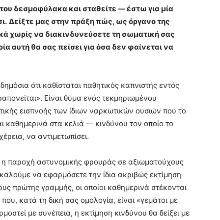
 του δεσμοφύλακα και σταθείτε — έστω για μία
ι.
Δείξτε μας στην πράξη πώς, ως όργανο της
κά χωρίς να διακινδυνεύσετε τη σωματική σας
ρία αυτή θα σας πείσει για όσα δεν φαίνεται να
δημόσια ότι καθίσταται παθητικός καπνιστής εντός
απονείται». Είναι θύμα ενός τεκμηριωμένου
τικής εισπνοής των ίδιων ναρκωτικών ουσιών που το
αι καθημερινά στα κελιά — κινδύνου τον οποίο το
χέρεια, να αντιμετωπίσει.
τι η παροχή αστυνομικής φρουράς σε αξιωματούχους
ς καλούμε να εφαρμόσετε την ίδια ακριβώς εκτίμηση
ους πρώτης γραμμής, οι οποίοι καθημερινά στέκονται
που, κατά τη δική σας ομολογία, είναι «γεμάτοι με
στεί με συνέπεια, η εκτίμηση κινδύνου θα δείξει με