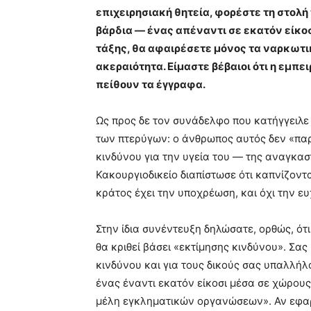
επιχειρησιακή θητεία, φορέστε τη στολή
βάρδια — ένας απέναντι σε εκατόν είκοσ
τάξης, θα αφαιρέσετε μόνος τα ναρκωτι
ακεραιότητα. Είμαστε βέβαιοι ότι η εμπει
πείθουν τα έγγραφα.
Ως προς δε τον συνάδελφο που κατήγγειλε 
των πτερύγων: ο άνθρωπος αυτός δεν «παρ
κινδύνου για την υγεία του — της αναγκασ
Κακουργιοδικείο διαπίστωσε ότι καπνίζοντ
κράτος έχει την υποχρέωση, και όχι την ευ
Στην ίδια συνέντευξη δηλώσατε, ορθώς, ό
θα κριθεί βάσει «εκτίμησης κινδύνου». Σα
κινδύνου και για τους δικούς σας υπαλλήλ
ένας έναντι εκατόν είκοσι μέσα σε χώρους 
μέλη εγκληματικών οργανώσεων». Αν εφαρμο