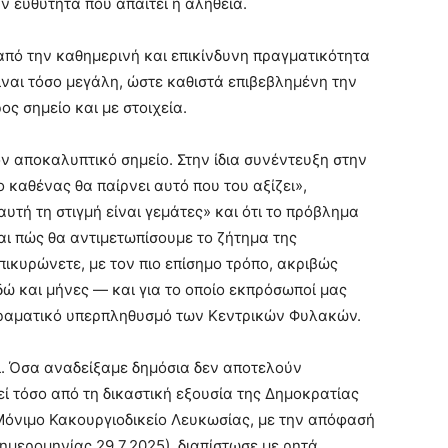
ν ευθύτητα που απαιτεί η αλήθεια.
από την καθημερινή και επικίνδυνη πραγματικότητα
ίναι τόσο μεγάλη, ώστε καθιστά επιβεβλημένη την
ς σημείο και με στοιχεία.
ν αποκαλυπτικό σημείο. Στην ίδια συνέντευξη στην
 καθένας θα παίρνει αυτό που του αξίζει»,
υτή τη στιγμή είναι γεμάτες» και ότι το πρόβλημα
αι πώς θα αντιμετωπίσουμε το ζήτημα της
ικυρώνετε, με τον πιο επίσημο τρόπο, ακριβώς
δώ και μήνες — και για το οποίο εκπρόσωποί μας
 δραματικό υπερπληθυσμό των Κεντρικών Φυλακών.
ει. Όσα αναδείξαμε δημόσια δεν αποτελούν
ί τόσο από τη δικαστική εξουσία της Δημοκρατίας
 Μόνιμο Κακουργιοδικείο Λευκωσίας, με την απόφασή
(ημερομηνίας 29.7.2025), διαπίστωσε με ρητά