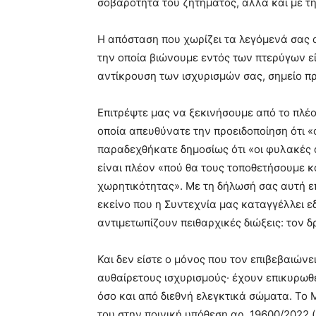
σοβαρότητα του ζητήματος, αλλά και με τη
Η απόσταση που χωρίζει τα λεγόμενά σας 
την οποία βιώνουμε εντός των πτερύγων ε
αντίκρουση των ισχυρισμών σας, σημείο προ
Επιτρέψτε μας να ξεκινήσουμε από το πλέο
οποία απευθύνατε την προειδοποίηση ότι «ο
παραδεχθήκατε δημοσίως ότι «οι φυλακές α
είναι πλέον «πού θα τους τοποθετήσουμε κ
χωρητικότητας». Με τη δήλωσή σας αυτή επ
εκείνο που η Συντεχνία μας καταγγέλλει ε
αντιμετωπίζουν πειθαρχικές διώξεις: τον
Και δεν είστε ο μόνος που τον επιβεβαιών
αυθαίρετους ισχυρισμούς· έχουν επικυρωθε
όσο και από διεθνή ελεγκτικά σώματα. Το
του στην ποινική υπόθεση αρ. 19600/2022 