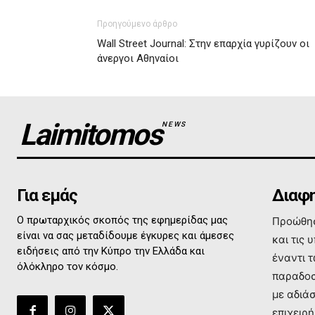
Προηγούμενο άρθρο
Wall Street Journal: Στην επαρχία γυρίζουν οι
άνεργοι Αθηναίοι
Laimitomos
NEWS
Για εμάς
Διαφη
Ο πρωταρχικός σκοπός της εφημερίδας μας
Προώθησ
είναι να σας μεταδίδουμε έγκυρες και άμεσες
και τις 
ειδήσεις από την Κύπρο την Ελλάδα και
έναντι 
όλόκληρο τον κόσμο.
παραδοσ
με αδιά
επιχειρή