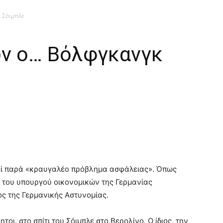
 Σόιμπλε
ν ο… Βόλφγκανγκ
εί παρά «κραυγαλέο πρόβλημα ασφάλειας». Όπως
ι του υπουργού οικονομικών της Γερμανίας
ς της Γερμανικής Αστυνομίας.
οι, στο σπίτι του Σόιμπλε στο Βερολίνο. Ο ίδιος, την