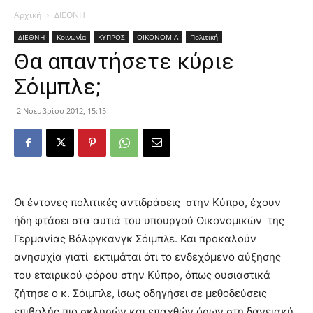
Αρχική
ΔΙΕΘΝΗ
ΔΙΕΘΝΗ
Κοινωνία
ΚΥΠΡΟΣ
ΟΙΚΟΝΟΜΙΑ
Πολιτική
Θα απαντήσετε κύριε
Σόιμπλε;
2 Νοεμβρίου 2012, 15:15
Οι έντονες πολιτικές αντιδράσεις στην Κύπρο, έχουν
ήδη φτάσει στα αυτιά του υπουργού Οικονομικών της
Γερμανίας Βόλφγκανγκ Σόιμπλε. Και προκαλούν
ανησυχία γιατί εκτιμάται ότι το ενδεχόμενο αύξησης
του εταιρικού φόρου στην Κύπρο, όπως ουσιαστικά
ζήτησε ο κ. Σόιμπλε,
ίσως οδηγήσει σε μεθοδεύσεις
επιβολής πιο σκληρών και επαχθών όρων στη δανειακή