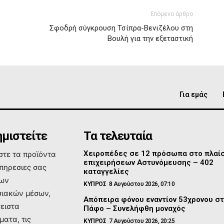
Επόμενο άρθρο
Σφοδρή σύγκρουση Τσίπρα-Βενιζέλου στη
Βουλή για την εξεταστική
Για εμάς
μιστείτε
Τα τελευταία
Χειροπέδες σε 12 πρόσωπα στο πλαί
τε τα προϊόντα
επιχειρήσεων Αστυνόμευσης – 402
υπηρεσιες σας
καταγγελίες
των
ΚΥΠΡΟΣ
8 Αυγούστου 2026, 07:10
ιακών μέσων,
Απόπειρα φόνου εναντίον 53χρονου σ
σειστα
Πάφο – Συνελήφθη μοναχός
ματα, τις
ΚΥΠΡΟΣ
7 Αυγούστου 2026, 20:25