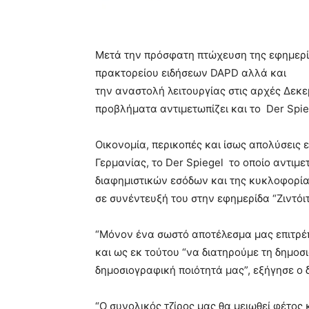
Μετά την πρόσφατη πτώχευση της εφημερί
πρακτορείου ειδήσεων DAPD αλλά και
την αναστολή λειτουργίας στις αρχές Δεκε
προβλήματα αντιμετωπίζει και το Der Spie
Οικονομία, περικοπές και ίσως απολύσεις 
Γερμανίας, το Der Spiegel το οποίο αντιμε
διαφημιστικών εσόδων και της κυκλοφορί
σε συνέντευξή του στην εφημερίδα “Ζιντόι
“Μόνον ένα σωστό αποτέλεσμα μας επιτρέπ
και ως εκ τούτου “να διατηρούμε τη δημοσ
δημοσιογραφική ποιότητά μας”, εξήγησε ο δ
“Ο συνολικός τζίρος μας θα μειωθεί φέτος