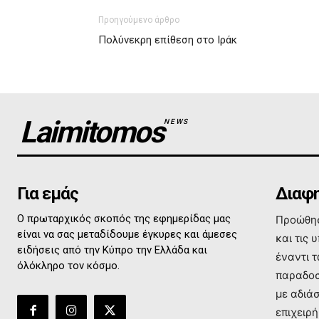
Προηγούμενο άρθρο
Πολύνεκρη επίθεση στο Ιράκ
Laimitomos
NEWS
Για εμάς
Διαφη
Ο πρωταρχικός σκοπός της εφημερίδας μας
Προώθησ
είναι να σας μεταδίδουμε έγκυρες και άμεσες
και τις 
ειδήσεις από την Κύπρο την Ελλάδα και
έναντι 
όλόκληρο τον κόσμο.
παραδοσ
με αδιά
επιχειρή