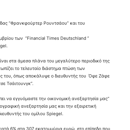
δας “Φρανκφούρτερ Ρουντσάου” και του
μβρίου των “Financial Times Deutschland ”
gel.
είναι στα άμεσα πλάνα του μεγαλύτερο περιοδικό της
τωπίζει το τελευταίο διάστημα πτώση των
ας του, όπως αποκάλυψε ο διευθυντής του Όφε Ζάφε
τσε Τσάιτουνγκ”.
ει να εγγυόμαστε την οικονομική ανεξαρτησία μας”
ιογραφική ανεξαρτησία μας και την εξαιρετική
ιευθυντής του ομίλου Spiegel.
 κατά 6% στα 307 εκατομμύρια ευρώ, στο επίπεδο που