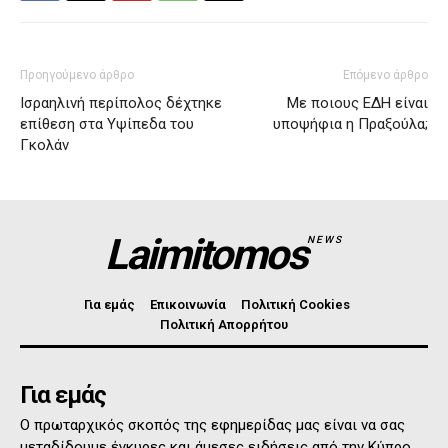
Προηγούμενο άρθρο
Επόμενο άρθρο
Ισραηλινή περίπολος δέχτηκε
Με ποιους ΕΔΗ είναι
επίθεση στα Υψίπεδα του
υποψήφια η Πραξούλα;
Γκολάν
Laimitomos
NEWS
Για εμάς
Επικοινωνία
Πολιτική Cookies
Πολιτική Απορρήτου
Για εμάς
Ο πρωταρχικός σκοπός της εφημερίδας μας είναι να σας
μεταδίδουμε έγκυρες και άμεσες ειδήσεις από την Κύπρο