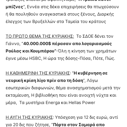
μπίζνες
“, Εννέα στις δέκα επιχειρήσεις θα πτωχεύσουν
ή θα πουληθούν αναγκαστικά στους ξένους, Διαρκής
έλεγχος των Βρυξελλών στα Ταμεία του κράτους
ΤΟ ΠΡΩΤΟ ΘΕΜΑ ΤΗΣ ΚΥΡΙΑΚΗΣ:
Το ΣΔΟΕ δένει τον
Γιάννο, “
40.000.000$ πέρασαν απο λογαριασμούς
Ρούλας και Κουμπάρου”
-Όλη η κίνηση των χρημάτων
έγινε μέσω HSBC, H ώρα της δόσης-Πόσα, Πότε, Πώς.
Η ΚΑΘΗΜΕΡΙΝΗ ΤΗΣ ΚΥΡΙΑΚΗΣ
: “
Η κυβέρνηση σε
νευρική κρίση λίγο πρίν απο τη δόση
“, Λόγω
εσωτερικών διαφωνιών, θέμα ανασχηματισμού μετά την
εκταμίευση, Η βιβλιοθήκη που είναι ανοιχτή νύχτα και
μέρα, Τα μυστήρια Energa και Hellas Power
Η ΑΥΓΗ ΤΗΣ ΚΥΡΙΑΚΗΣ
: Υπόσχεση για 12 δις ευρώ, αντί
για 20 δις που ζήτησε, “
Πόρτα στον Σαμαρά απο