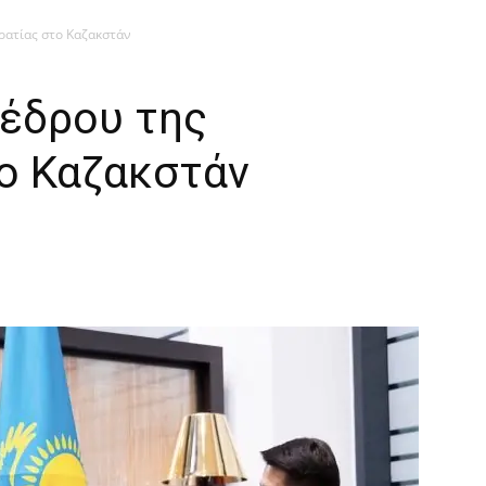
ρατίας στο Καζακστάν
έδρου της
ο Καζακστάν