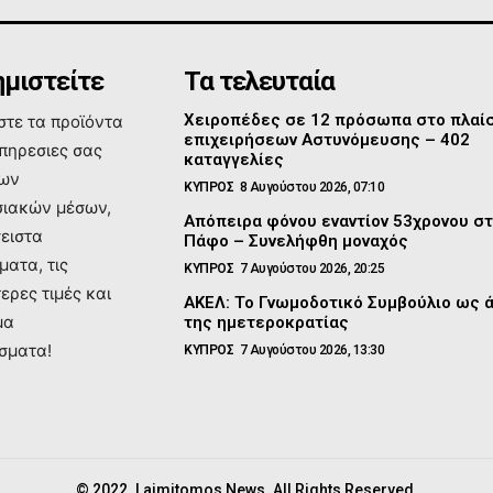
μιστείτε
Τα τελευταία
Χειροπέδες σε 12 πρόσωπα στο πλαί
τε τα προϊόντα
επιχειρήσεων Αστυνόμευσης – 402
υπηρεσιες σας
καταγγελίες
των
ΚΥΠΡΟΣ
8 Αυγούστου 2026, 07:10
ιακών μέσων,
Απόπειρα φόνου εναντίον 53χρονου σ
σειστα
Πάφο – Συνελήφθη μοναχός
ματα, τις
ΚΥΠΡΟΣ
7 Αυγούστου 2026, 20:25
ερες τιμές και
ΑΚΕΛ: Το Γνωμοδοτικό Συμβούλιο ως 
μα
της ημετεροκρατίας
σματα!
ΚΥΠΡΟΣ
7 Αυγούστου 2026, 13:30
© 2022. Laimitomos News. All Rights Reserved.