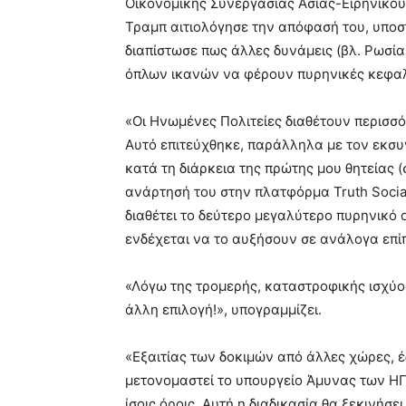
Οικονομικής Συνεργασίας Ασίας-Ειρηνικού
Τραμπ αιτιολόγησε την απόφασή του, υποσ
διαπίστωσε πως άλλες δυνάμεις (βλ. Ρωσία
όπλων ικανών να φέρουν πυρηνικές κεφαλ
«Οι Ηνωμένες Πολιτείες διαθέτουν περισσ
Αυτό επιτεύχθηκε, παράλληλα με τον εκσ
κατά τη διάρκεια της πρώτης μου θητείας 
ανάρτησή του στην πλατφόρμα Truth Socia
διαθέτει το δεύτερο μεγαλύτερο πυρηνικό 
ενδέχεται να το αυξήσουν σε ανάλογα επί
«Λόγω της τρομερής, καταστροφικής ισχύ
άλλη επιλογή!», υπογραμμίζει.
«Εξαιτίας των δοκιμών από άλλες χώρες, έ
μετονομαστεί το υπουργείο Άμυνας των ΗΠ
ίσοις όροις. Αυτή η διαδικασία θα ξεκινήσ