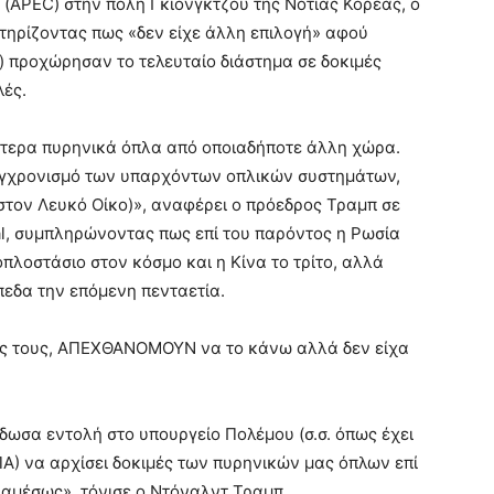
 (APEC) στην πόλη Γκιονγκτζού της Νότιας Κορέας, ο
τηρίζοντας πως «δεν είχε άλλη επιλογή» αφού
) προχώρησαν το τελευταίο διάστημα σε δοκιμές
ές.
ότερα πυρηνικά όπλα από οποιαδήποτε άλλη χώρα.
υγχρονισμό των υπαρχόντων οπλικών συστημάτων,
(στον Λευκό Οίκο)», αναφέρει ο πρόεδρος Τραμπ σε
l, συμπληρώνοντας πως επί του παρόντος η Ρωσία
οπλοστάσιο στον κόσμο και η Κίνα το τρίτο, αλλά
πεδα την επόμενη πενταετία.
ος τους, ΑΠΕΧΘΑΝΟΜΟΥΝ να το κάνω αλλά δεν είχα
δωσα εντολή στο υπουργείο Πολέμου (σ.σ. όπως έχει
Α) να αρχίσει δοκιμές των πυρηνικών μας όπλων επί
ει αμέσως», τόνισε ο Ντόναλντ Τραμπ.