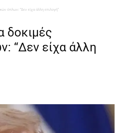
κών όπλων: “Δεν είχα άλλη επιλογή”
α δοκιμές
: “Δεν είχα άλλη