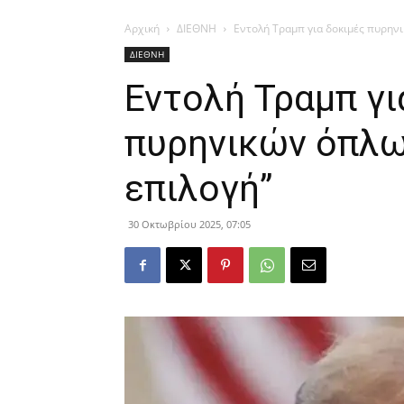
Αρχική
ΔΙΕΘΝΗ
Εντολή Τραμπ για δοκιμές πυρηνι
ΔΙΕΘΝΗ
Εντολή Τραμπ γι
πυρηνικών όπλων
επιλογή”
30 Οκτωβρίου 2025, 07:05