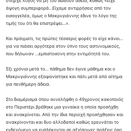
υπήρχε λόγος να μη του δώσουν άδεια, καθώς «είχε
άψογη συμπεριφορά…Είχαμε αντιρρήσεις από τον
εισαγγελέα, όμως ο Μακρυγιάννης έδινε το λόγο της
τιμής του ότι θα επιστρέψει…».
Και πράγματι, τις πρώτες τέσσερις φορές το είχε κάνει…
για να πιάσει αργότερα στον ύπνο τους αστυνομικούς,
που δήλωναν …εμπιστοσύνη στην εντιμότητά του.
Έξι χρόνια μετά το… πάθημα δεν έγινε μάθημα και ο
Μακρυγιάννης εξαφανίστηκε και πάλι μετά από αίτημα
για πενθήμερη άδεια.
Στο διαμέρισμα όπου συνελήφθη ο 49χρονος κακοποιός
στο Περιστέρι βρέθηκε μια γυναίκα η οποία προσήχθη
και ανακρίνεται. Από την ίδια περιοχή προσήχθησαν και
ανακρίνονται και δυο αλλοδαποί καθώς ερευνάται το
ενδεχόμενο να εμπλέκονται σε αξιόποινες πράξεις όσο