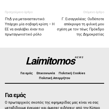
Προηγούμενο άρθρο
Επόμενο άρθρο
ΠτΔ για μεταναστευτικό:
Γ. Εισαγγελέας: Ουδέποτε
Υπάρχει μία σοβαρή κρίση – Η
απέκρυψα τη φιλική μου
ΕΕ να αναλάβει έναν πιο
σχέση με τον τέως Πρόεδρο
πρωταγωνιστικό ρόλο
της Δημοκρατίας
Laimitomos
NEWS
Για εμάς
Επικοινωνία
Πολιτική Cookies
Πολιτική Απορρήτου
Για εμάς
Ο πρωταρχικός σκοπός της εφημερίδας μας είναι να σας
μεταδίδουμε έγκυρες και άμεσες ειδήσεις από την Κύπρο