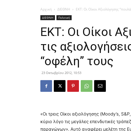
Αρχική
ΔΙΕΘΝΗ
ΕΚΤ: Οι Οίκοι Αξιολόγησης “πουλάν
ΔΙΕΘΝΗ
Πολιτική
ΕΚΤ: Οι Οίκοι Α
τις αξιολογήσει
“οφέλη” τους
23 Οκτωβρίου 2012, 10:53
«Οι τρεις Οίκοι αξιολόγησης (Moody’s, S&
κύριο λόγο τις μεγάλες επενδυτικές τράπεζ
παραγώγων». Αυτό αναφέρει μελέτη της Ευ