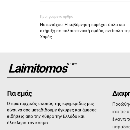
Προηγούμενο άρθρο
Νετανιάχου: Η κυβέρνηση παρέχει όπλα και
στήριξη σε παλαιστινιακή ομάδα, αντίπαλο τη
Χαμάς
Laimitomos
NEWS
Για εμάς
Διαφη
Ο πρωταρχικός σκοπός της εφημερίδας μας
Προώθησ
είναι να σας μεταδίδουμε έγκυρες και άμεσες
και τις 
ειδήσεις από την Κύπρο την Ελλάδα και
έναντι 
όλόκληρο τον κόσμο.
παραδοσ