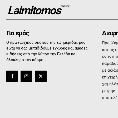
Laimitomos
NEWS
Για εμάς
Διαφη
Ο πρωταρχικός σκοπός της εφημερίδας μας
Προώθησ
είναι να σας μεταδίδουμε έγκυρες και άμεσες
και τις 
ειδήσεις από την Κύπρο την Ελλάδα και
έναντι 
όλόκληρο τον κόσμο.
παραδοσ
με αδιά
επιχειρή
χαμηλότ
μετρήσι
αποτελέ