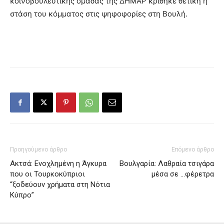
κοινοβουλευτικής ομάδας της ΔΗΜΑΡ κρίθηκε θετική η
στάση του κόμματος στις ψηφοφορίες στη Βουλή.
Προηγούμενο άρθρο
Επόμενο άρθρο
Ακτσά: Ενοχλημένη η Άγκυρα
Βουλγαρία: Λαθραία τσιγάρα
που οι Τουρκοκύπριοι
μέσα σε …φέρετρα
“ξοδεύουν χρήματα στη Νότια
Κύπρο”