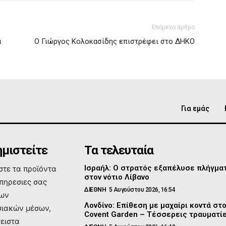
Επόμενο άρθρο
α
Ο Γιώργος Κολοκασίδης επιστρέφει στο ΔΗΚΟ
Για εμάς
μιστείτε
Τα τελευταία
Ισραήλ: Ο στρατός εξαπέλυσε πλήγμα
τε τα προϊόντα
στον νότιο Λίβανο
υπηρεσιες σας
ΔΙΕΘΝΗ
5 Αυγούστου 2026, 16:54
των
Λονδίνο: Επίθεση με μαχαίρι κοντά στ
ιακών μέσων,
Covent Garden – Τέσσερεις τραυματί
σειστα