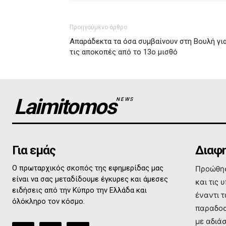
Προηγούμενο άρθρο
Απαράδεκτα τα όσα συμβαίνουν στη Βουλή γι
τις αποκοπές από το 13ο μισθό
Laimitomos
NEWS
Για εμάς
Διαφη
Ο πρωταρχικός σκοπός της εφημερίδας μας
Προώθησ
είναι να σας μεταδίδουμε έγκυρες και άμεσες
και τις 
ειδήσεις από την Κύπρο την Ελλάδα και
έναντι 
όλόκληρο τον κόσμο.
παραδοσ
με αδιά