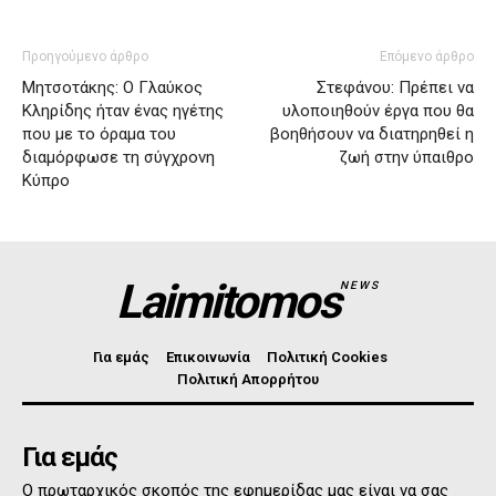
Προηγούμενο άρθρο
Επόμενο άρθρο
Μητσοτάκης: Ο Γλαύκος
Στεφάνου: Πρέπει να
Κληρίδης ήταν ένας ηγέτης
υλοποιηθούν έργα που θα
που με το όραμα του
βοηθήσουν να διατηρηθεί η
διαμόρφωσε τη σύγχρονη
ζωή στην ύπαιθρο
Κύπρο
Laimitomos
NEWS
Για εμάς
Επικοινωνία
Πολιτική Cookies
Πολιτική Απορρήτου
Για εμάς
Ο πρωταρχικός σκοπός της εφημερίδας μας είναι να σας