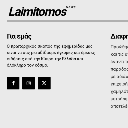
Laimitomos
NEWS
Για εμάς
Διαφη
Ο πρωταρχικός σκοπός της εφημερίδας μας
Προώθησ
είναι να σας μεταδίδουμε έγκυρες και άμεσες
και τις 
ειδήσεις από την Κύπρο την Ελλάδα και
έναντι 
όλόκληρο τον κόσμο.
παραδοσ
με αδιά
επιχειρή
χαμηλότ
μετρήσι
αποτελέ