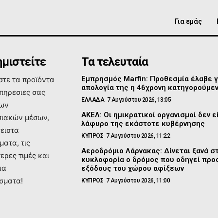
Για εμάς
μιστείτε
Τα τελευταία
Εμπρησμός Marfin: Προθεσμία έλαβε γ
τε τα προϊόντα
απολογία της η 46χρονη κατηγορούμε
υπηρεσιες σας
ΕΛΛΑΔΑ
7 Αυγούστου 2026, 13:05
των
ΑΚΕΛ: Οι ημικρατικοί οργανισμοί δεν ε
ιακών μέσων,
λάφυρο της εκάστοτε κυβέρνησης
σειστα
ΚΥΠΡΟΣ
7 Αυγούστου 2026, 11:22
ματα, τις
Αεροδρόμιο Λάρνακας: Δίνεται ξανά σ
ερες τιμές και
κυκλοφορία ο δρόμος που οδηγεί προς
μα
εξόδους του χώρου αφίξεων
σματα!
ΚΥΠΡΟΣ
7 Αυγούστου 2026, 11:00