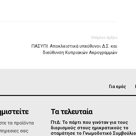
Επόμενο άρθρο
ΠΑΣΥΠΙ: Αποκλειστικά υπεύθυνοι Δ.Σ. και
διεύθυνση Κυπριακών Αερογραμμών
Για εμάς
μιστείτε
Τα τελευταία
ΠτΔ: Το πάρτι που γινόταν για τους
τε τα προϊόντα
διορισμούς στους ημικρατικούς το
υπηρεσιες σας
σταμάτησε το Γνωμοδοτικό Συμβούλι