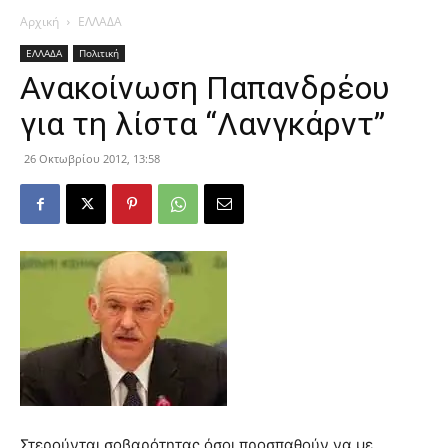
Αρχική
ΕΛΛΑΔΑ
ΕΛΛΑΔΑ
Πολιτική
Ανακοίνωση Παπανδρέου
για τη λίστα “Λανγκάρντ”
26 Οκτωβρίου 2012, 13:58
Στερούνται σοβαρότητας όσοι προσπαθούν να με