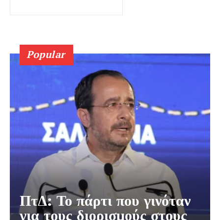
Popular
ΠτΔ: Το πάρτι που γινόταν
για τους διορισμούς στους